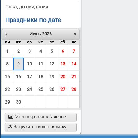
пока, до свидания
Праздники по дате
«
»
Июнь 2026
пн
вт
ср
чт
пт
сб
вс
1
2
3
4
5
6
7
8
9
10
11
12
13
14
15
16
17
18
19
20
21
22
23
24
25
26
27
28
29
30

Мои открытки в Галерее

Загрузить свою открытку