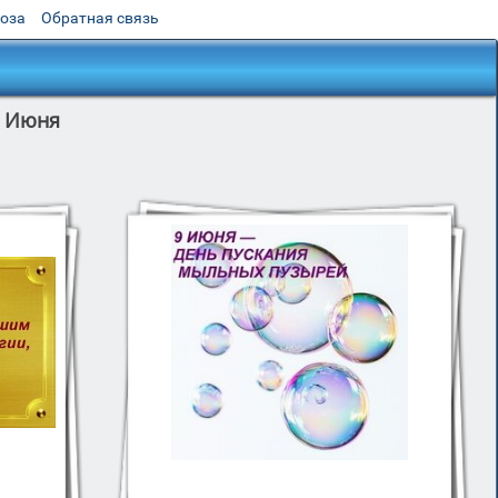
роза
Обратная связь
9 Июня