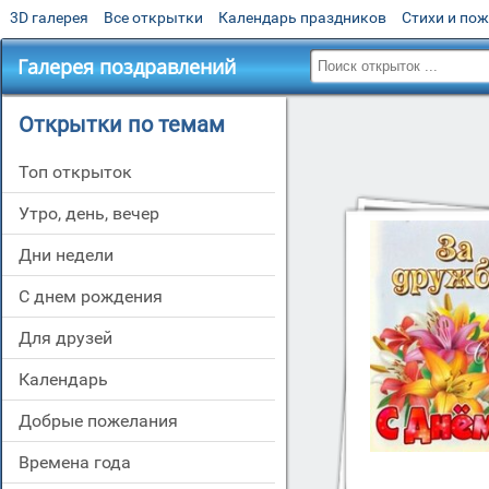
3D галерея
Все открытки
Календарь праздников
Стихи и по
Галерея поздравлений
Открытки по темам
Топ открыток
утро, день, вечер
дни недели
c днем рождения
для друзей
Календарь
добрые пожелания
времена года