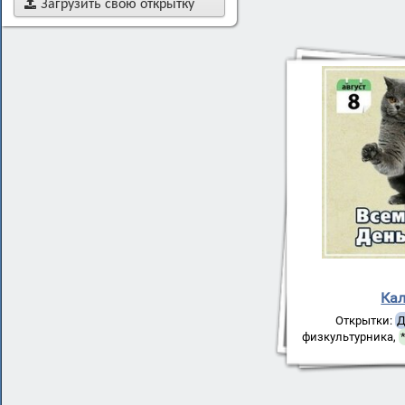

Загрузить свою открытку
Ка
Открытки:
Д
физкультурника
,