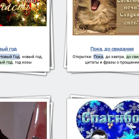
вый год
Пока, до свидания
 Новый Год
,
новый год
,
Открытки:
Пока
,
до завтра
,
до св
ый год
,
год козы
цитаты и фразы о прощани