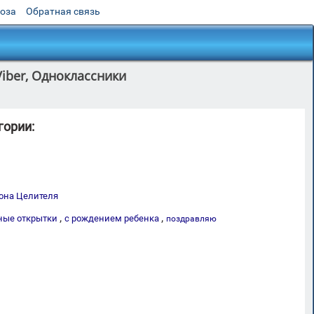
роза
Обратная связь
iber, Одноклассники
гории:
она Целителя
,
,
ые открытки
с рождением ребенка
поздравляю