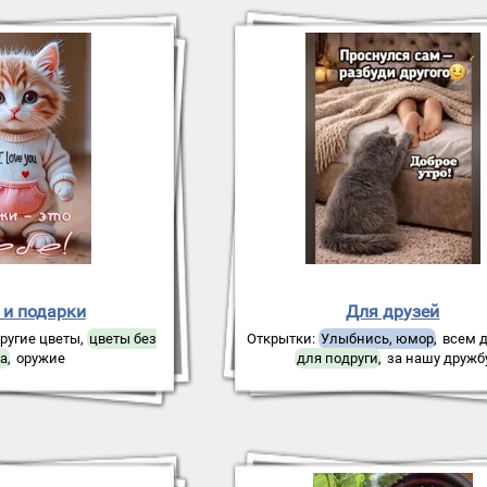
 и подарки
Для друзей
ругие цветы
,
цветы без
Открытки:
Улыбнись, юмор
,
всем 
та
,
оружие
для подруги
,
за нашу дружб