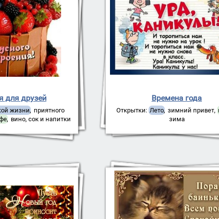
я для друзей
Времена года
кой жизни
,
приятного
Открытки:
Лето
,
зимний привет
,
офе
,
вино, сок и напитки
зима