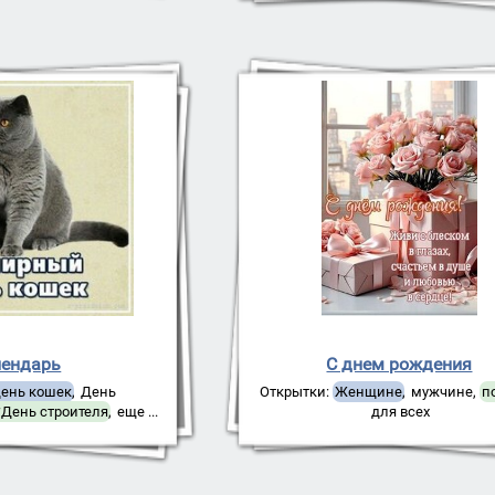
лендарь
C днем рождения
ень кошек
,
День
Открытки:
Женщине
,
мужчине
,
п
*День строителя
,
еще ...
для всех