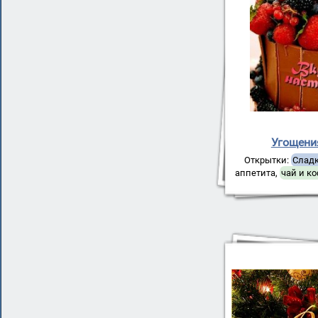
Угощени
Открытки:
Слад
аппетита
,
чай и к