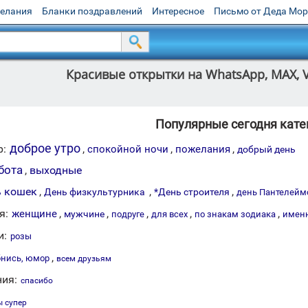
желания
Бланки поздравлений
Интересное
Письмо от Деда Мо
Красивые открытки на WhatsApp, MAX, V
Популярные сегодня кате
доброе утро
р:
,
,
,
спокойной ночи
пожелания
добрый день
бота
,
выходные
 кошек
,
,
,
День физкультурника
*День строителя
день Пантелейм
я:
,
,
,
,
,
женщине
мужчине
подруге
для всех
по знакам зодиака
именн
и:
розы
,
нись, юмор
всем друзьям
ия:
спасибо
ы супер