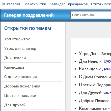
3D галерея
Все открытки
Календарь праздников
Стихи и по
Галерея поздравлений
Открытки по темам
Топ открыток
утро, день, вечер
У
тро, День, Вече
дни недели
Д
суб
ни Недели:
Календарь
К
алендарь:
День
C
c днем рождения
Днем Рождени
Ц
веты И Подарк
добрые пожелания
Д
ля Друзей:
улыб
цветы и подарки
Д
обрые Пожелан
для друзей
К
омплименты:
т