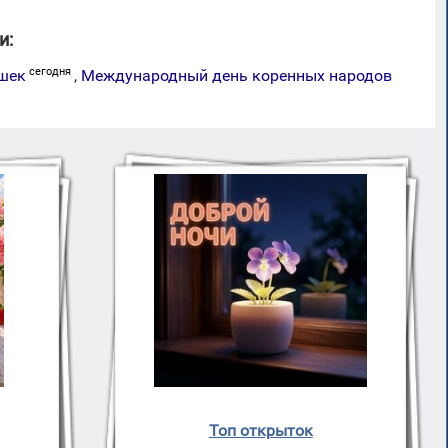
и:
сегодня
шек
,
Международный день коренных народов
Топ открыток