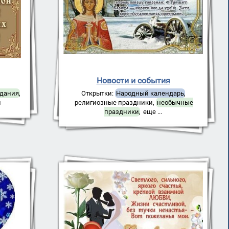
Новости и события
идания
,
Открытки:
Народный календарь
,
и
религиозные праздники
,
необычные
праздники
,
еще ...