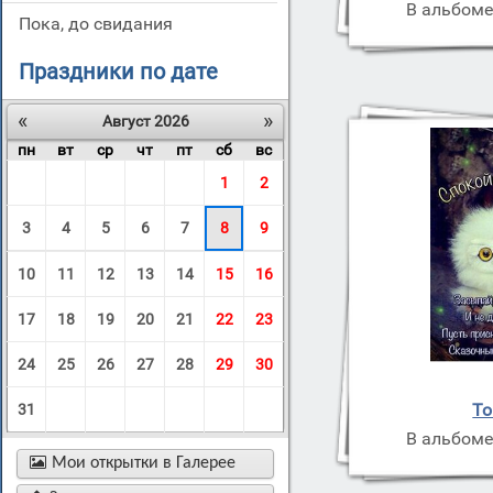
В альбоме
пока, до свидания
Праздники по дате
«
»
Август 2026
пн
вт
ср
чт
пт
сб
вс
1
2
3
4
5
6
7
8
9
10
11
12
13
14
15
16
17
18
19
20
21
22
23
24
25
26
27
28
29
30
То
31
В альбоме

Мои открытки в Галерее