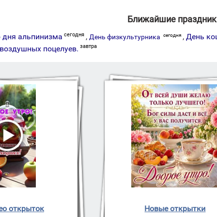
Ближайшие праздник
сегодня
 дня альпинизма
,
,
День ко
сегодня
День физкультурника
завтра
воздушных поцелуев.
ео открыток
Новые открытки