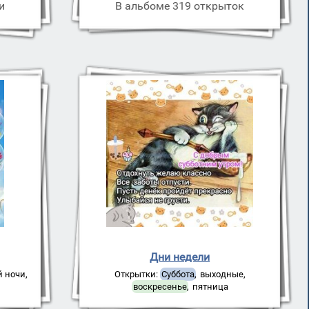
и
В альбоме 319 открыток
Дни недели
й ночи
,
Открытки:
Суббота
,
выходные
,
воскресенье
,
пятница