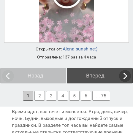
Alena sunshine:)
Открытка от:
Отправлена: 137 раз за 4 часа
Назад
Вперед
1
2
3
4
5
6
... 75
Время идет, все течет и меняется. Утро, день, вечер,
ночь. Будни, выходные и долгожданный отпуск и
праздники. В разделе топ часа вы найдете самые
актуальные открытки соответствующие времени