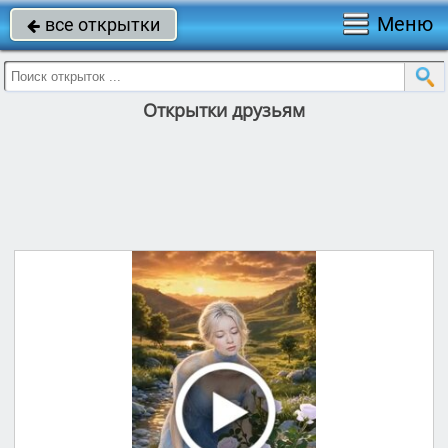
Меню
все открытки

Открытки друзьям