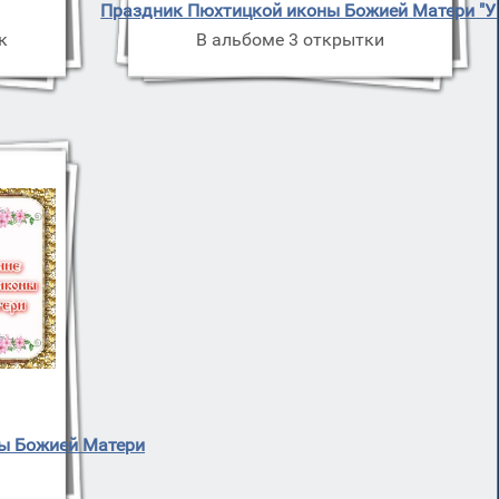
Праздник Пюхтицкой иконы Божией Матери "У
к
В альбоме 3 открытки
ы Божией Матери