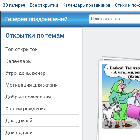
3D галерея
Все открытки
Календарь праздников
Стихи и по
Галерея поздравлений
Открытки по темам
Топ открыток
Календарь
утро, день, вечер
мотивация для жизни
добрые пожелания
c днем рождения
для друзей
дни недели