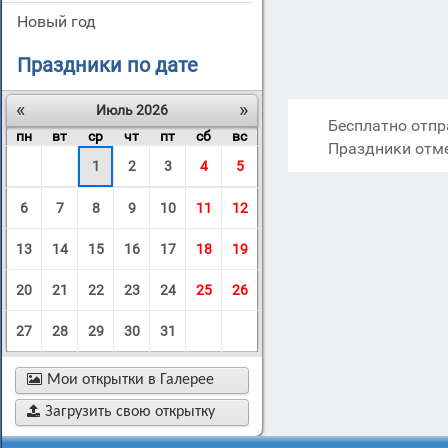
новый год
Праздники по дате
«
»
Июль 2026
Бесплатно отпр
пн
вт
ср
чт
пт
сб
вс
Праздники отм
1
2
3
4
5
6
7
8
9
10
11
12
13
14
15
16
17
18
19
20
21
22
23
24
25
26
27
28
29
30
31

Мои открытки в Галерее

Загрузить свою открытку