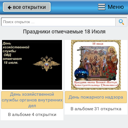
Меню
все открытки

Праздники отмечаемые 18 Июля
День хозяйственной
День пожарного надзора
службы органов внутренних
дел
В альбоме 31 открытка
В альбоме 4 открытки