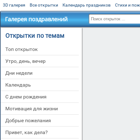
3D галерея
Все открытки
Календарь праздников
Стихи и по
Галерея поздравлений
Открытки по темам
Топ открыток
утро, день, вечер
дни недели
Календарь
c днем рождения
мотивация для жизни
добрые пожелания
привет, как дела?