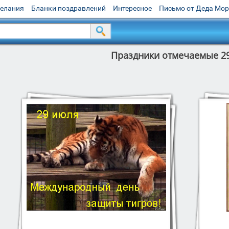
желания
Бланки поздравлений
Интересное
Письмо от Деда Мо
Праздники отмечаемые 2