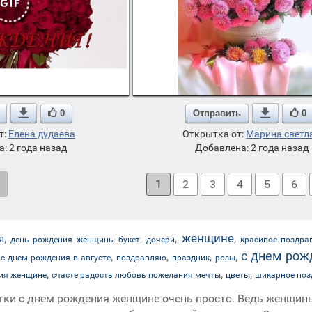

0
Отправить

0
т:
Елена дудаева
Открытка от:
Марина светл
: 2 года назад
Добавлена: 2 года назад
1
2
3
4
5
6
женщине
,
,
,
,
я
день рождения женщины букет
дочери
красивое поздра
с днем рож
,
,
,
,
с днем рождения в августе
поздравляю
праздник
розы
,
,
,
ния женщине
счасте радость любовь пожелания мечты
цветы
шикарное поз
ки с днем рождения женщине очень просто. Ведь женщины