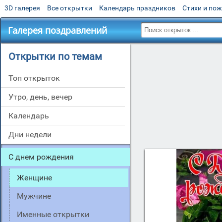
3D галерея
Все открытки
Календарь праздников
Стихи и по
Галерея поздравлений
Открытки по темам
Топ открыток
утро, день, вечер
Календарь
дни недели
c днем рождения
женщине
мужчине
именные открытки