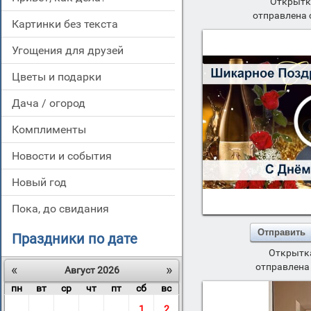
Открытк
отправлена 
картинки без текста
угощения для друзей
цветы и подарки
дача / огород
комплименты
новости и события
новый год
пока, до свидания
Отправить
Праздники по дате
Открытка
«
»
отправлена 
Август 2026
пн
вт
ср
чт
пт
сб
вс
1
2