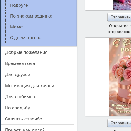
подруге
по знакам зодиака
Отправить
Открытка 
маме
отправлена 
с днем ангела
добрые пожелания
времена года
для друзей
мотивация для жизни
для любимых
на свадьбу
сказать спасибо
Отправить
привет, как дела?