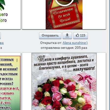
Отправить

115
ёва
Открытка от:
Alena sunshine:)
аз
отправлена сегодня: 205 раз