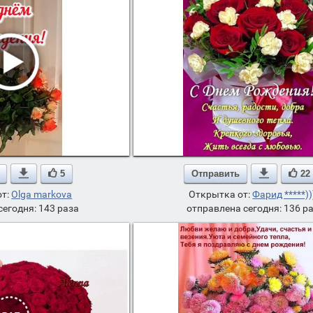

5
Отправить

22
от:
Olga markova
Открытка от:
Фарид *****))
сегодня: 143 раза
отправлена сегодня: 136 р