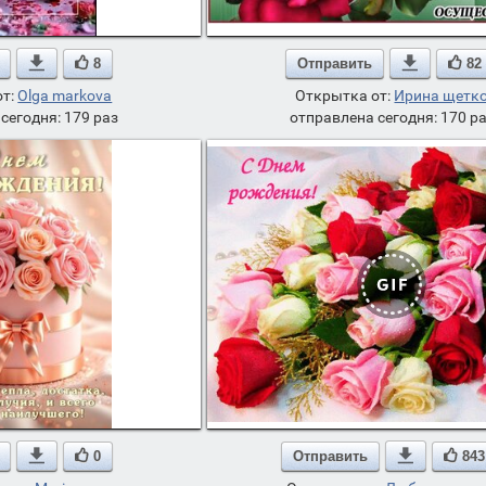

8
Отправить

82
от:
Olga markova
Открытка от:
Ирина щетк
сегодня: 179 раз
отправлена сегодня: 170 р

0
Отправить

843