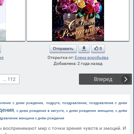
Отправить

0
ая
Открытка от:
Елена воробьёва
Добавлена: 2 года назад
Вперед
... 112
,
,
,
вление с днем рождения
подруге
поздравление
поздравление с днем
дения
,
,
,
с днем рождения в августе
с днем рождения женщине
с днём
дравление женщине с днём рождения
 воспринимают мир с точки зрения чувств и эмоций. И