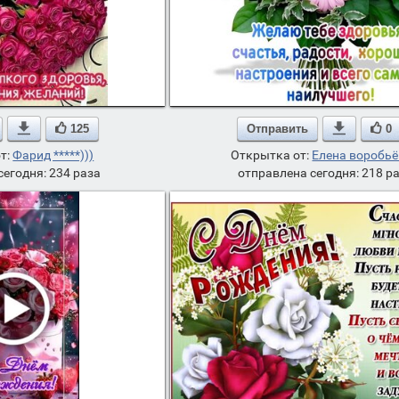

125
Отправить

0
т:
Фарид *****)))
Открытка от:
Елена воробь
сегодня: 234 раза
отправлена сегодня: 218 р