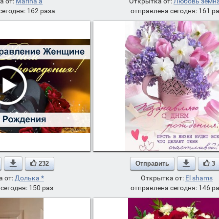
а от:
Marina a
Открытка от:
Любовь земн
сегодня: 162 раза
отправлена сегодня: 161 р

232
Отправить

3
 от:
Долька *
Открытка от:
El shams
сегодня: 150 раз
отправлена сегодня: 146 р