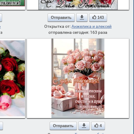
Отправить

143
о
Открытка от:
Анжелика и алексей
аз
отправлена сегодня: 163 раза
Отправить

4