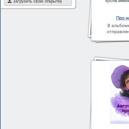

Загрузить свою открытку
Про н
В альбом
отправлен