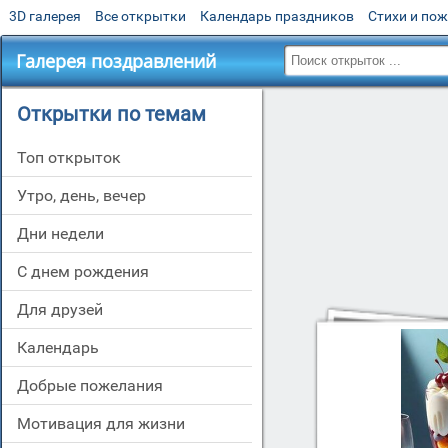
3D галерея
Все открытки
Календарь праздников
Стихи и по
Галерея поздравлений
Открытки по темам
Топ открыток
утро, день, вечер
дни недели
c днем рождения
для друзей
Календарь
добрые пожелания
мотивация для жизни