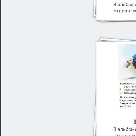
В альбом
отправле
В альбом
отправле