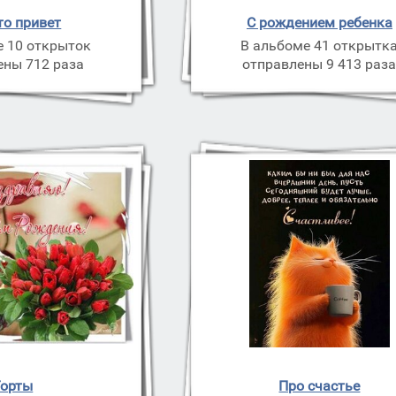
то привет
С рождением ребенка
е 10 открыток
В альбоме 41 открытк
ены 712 раза
отправлены 9 413 раз
Торты
Про счастье