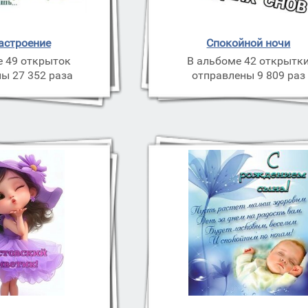
астроение
Спокойной ночи
е 49 открыток
В альбоме 42 открытк
ы 27 352 раза
отправлены 9 809 раз