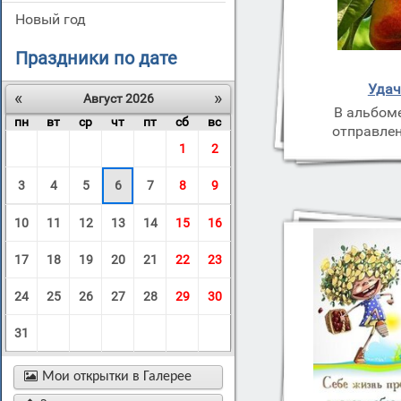
новый год
Праздники по дате
Удач
«
»
Август 2026
В альбом
пн
вт
ср
чт
пт
сб
вс
отправлен
1
2
3
4
5
6
7
8
9
10
11
12
13
14
15
16
17
18
19
20
21
22
23
24
25
26
27
28
29
30
31

Мои открытки в Галерее