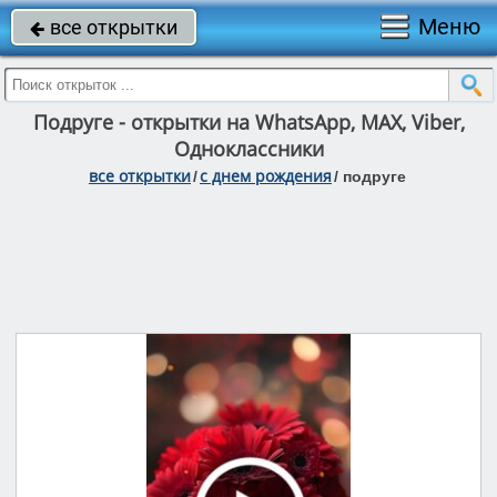
Меню
все открытки

Подруге - открытки на WhatsApp, MAX, Viber,
Одноклассники
все открытки
c днем рождения
/
/
подруге