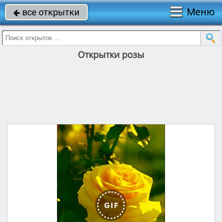
Меню
все открытки

Открытки розы