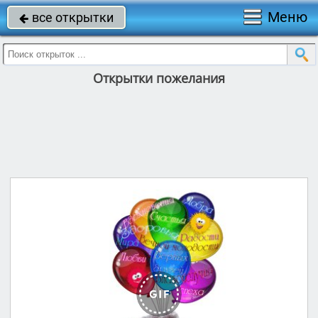
Меню
все открытки

Открытки пожелания