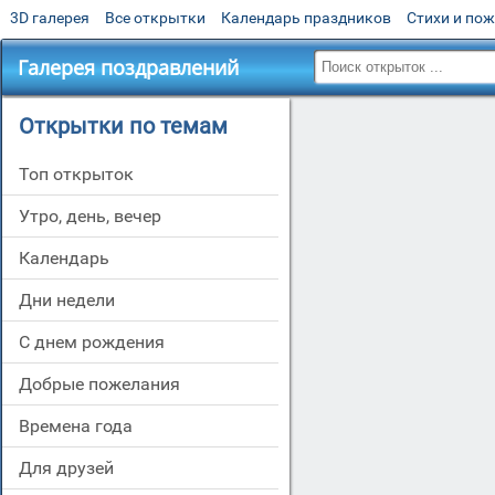
3D галерея
Все открытки
Календарь праздников
Стихи и по
Галерея поздравлений
Открытки по темам
Топ открыток
утро, день, вечер
Календарь
дни недели
c днем рождения
добрые пожелания
времена года
для друзей