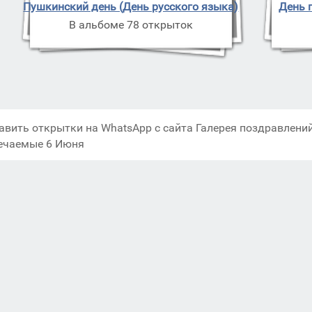
Пушкинский день (День русского языка)
День 
В альбоме 78 открыток
авить открытки на WhatsApp с сайта Галерея поздравлений
ечаемые 6 Июня