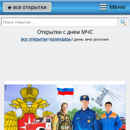
Меню
все открытки

Открытки с днем МЧС
все открытки
календарь
/
/
день мчс россии