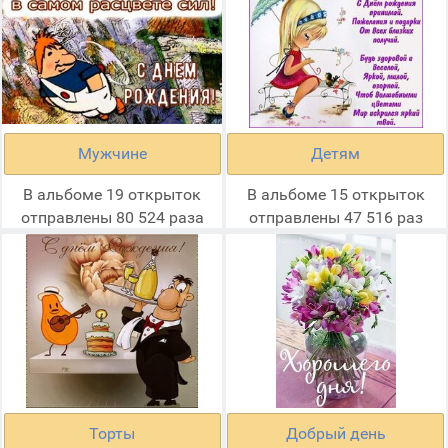
Мужчине
Детям
В альбоме 19 открыток
В альбоме 15 открыток
отправлены 80 524 раза
отправлены 47 516 раз
Торты
Добрый день