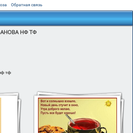
роза
Обратная связь
ИВАНОВА НФ ТФ
нф тф