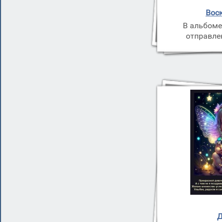
Вос
В альбоме
отправле
Д