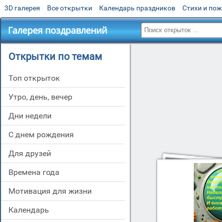
3D галерея
Все открытки
Календарь праздников
Стихи и по
Галерея поздравлений
Открытки по темам
Топ открыток
утро, день, вечер
дни недели
c днем рождения
для друзей
времена года
мотивация для жизни
Календарь