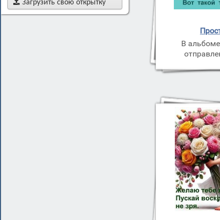

Загрузить свою открытку
Прос
В альбоме
отправле