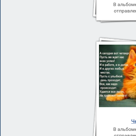
В альбом
отправле
Ч
В альбом
отправле