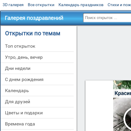
3D галерея
Все открытки
Календарь праздников
Стихи и по
Галерея поздравлений
Открытки по темам
Топ открыток
утро, день, вечер
дни недели
c днем рождения
Календарь
для друзей
цветы и подарки
времена года