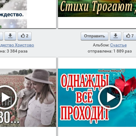

2
Отправить

7
дество Христово
Альбом:
Счастье
на: 3 384 раза
отправлена: 1 889 раз