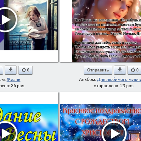

6
Отправить

0
ом:
Жизнь
Альбом:
Для любимого мужч
лена: 36 раз
отправлена: 29 раз