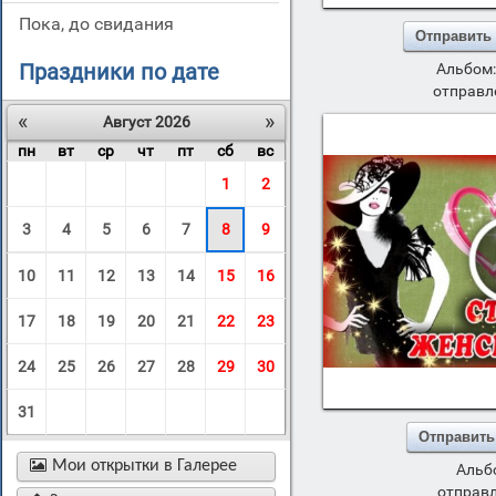
пока, до свидания
Отправить
Праздники по дате
Альбом
отправл
«
»
Август 2026
пн
вт
ср
чт
пт
сб
вс
1
2
3
4
5
6
7
8
9
10
11
12
13
14
15
16
17
18
19
20
21
22
23
24
25
26
27
28
29
30
31
Отправить

Мои открытки в Галерее
Альб
отправл