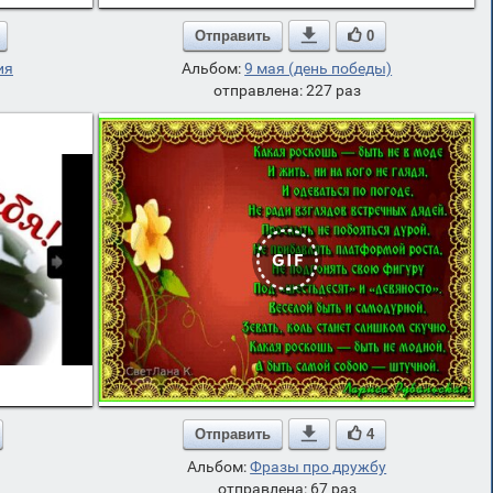
Отправить

0
ия
Альбом:
9 мая (день победы)
отправлена: 227 раз
Отправить

4
Альбом:
Фразы про дружбу
отправлена: 67 раз