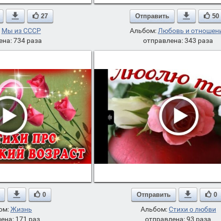

27
Отправить

50
:
Мы из СССР
Альбом:
Любовь и отношен
ена: 734 раза
отправлена: 343 раза

0
Отправить

0
ом:
Жизнь
Альбом:
Стихи о любви
ена: 171 раз
отправлена: 93 раза