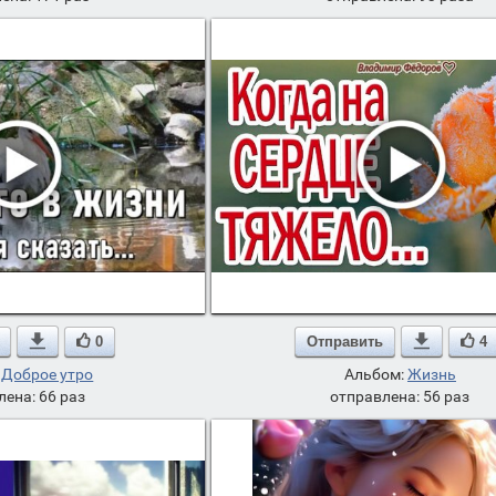

0
Отправить

4
:
Доброе утро
Альбом:
Жизнь
лена: 66 раз
отправлена: 56 раз