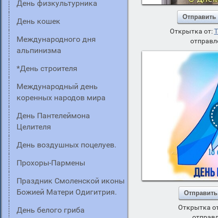
День физкультурника
Отправить
День кошек
Открытка от:
Т
Международного дня
отправл
альпинизма
*День строителя
Международный день
коренных народов мира
день Пантелеймона
Целителя
День воздушных поцелуев.
Прохоры-Пармены
Праздник Смоленской иконы
Божией Матери Одигитрия.
Отправить
Открытка о
День белого гриба
отправл