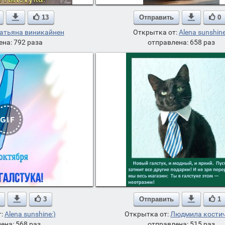

13
Отправить

0
атьяна виникайнен
Открытка от:
Alena sunshine
ена: 792 раза
отправлена: 658 раз

3
Отправить

1
т:
Alena sunshine:)
Открытка от:
Людмила кости
ена: 568 раз
отправлена: 515 раз