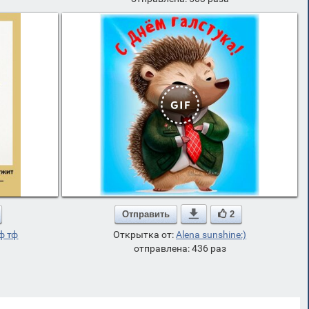
Отправить

2
ф тф
Открытка от:
Alena sunshine:)
отправлена: 436 раз