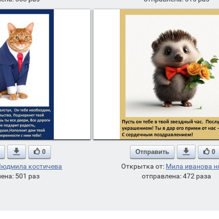

0
Отправить

0
Людмила костичева
Открытка от:
Мила иванова н
ена: 501 раз
отправлена: 472 раза