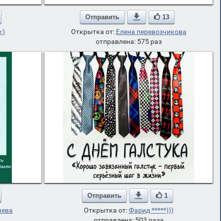
Отправить

13
:)
Открытка от:
Елена перевозчикова
отправлена: 575 раз
Отправить

1
чева
Открытка от:
Фарид *****)))
отправлена: 503 раза