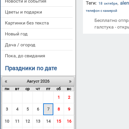
новости и события
ale
Теги:
,
18 октября
телефон с камерой
цветы и подарки
Бесплатно отпр
картинки без текста
галстука - откр
новый год
дача / огород
пока, до свидания
Праздники по дате
«
»
Август 2026
пн
вт
ср
чт
пт
сб
вс
1
2
3
4
5
6
7
8
9
10
11
12
13
14
15
16