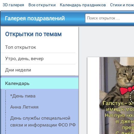
3D галерея
Все открытки
Календарь праздников
Стихи и по
Галерея поздравлений
Открытки по темам
Топ открыток
утро, день, вечер
дни недели
Календарь
*день пива
Анна Летняя
День службы специальной
связи и информации ФСО РФ