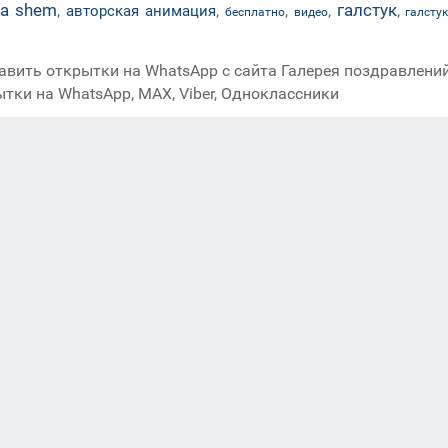
na shem
галстук
,
,
,
,
,
авторская анимация
бесплатно
видео
галсту
авить открытки на WhatsApp с сайта Галерея поздравлений
ытки на WhatsApp, MAX, Viber, Одноклассники