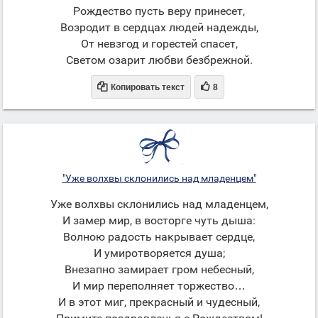
Рождество пусть веру принесет,
Возродит в сердцах людей надежды,
От невзгод и горестей спасет,
Светом озарит любви безбрежной.


Копировать текст
8
"Уже волхвы склонились над младенцем"
Уже волхвы склонились над младенцем,
И замер мир, в восторге чуть дыша:
Волною радость накрывает сердце,
И умиротворяется душа;
Внезапно замирает гром небесный,
И мир переполняет торжество…
И в этот миг, прекрасный и чудесный,