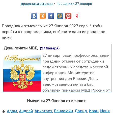
/
праздники сегодня
праздники 27 января
Праздники отмечаемые 27 Января 2027 года. Чтобы
перейти к поздравлениям, выберите один из разделов
ниже.
День печати МВД
(27 Января)
27 января свой профессиональный
праздник отмечают сотрудники
ведомственных средств массовой
информации Министерства
внутренних дел России. День
ведомственной печати был
объявлен приказом МВД России от
16 января 2005 года № 28. Дата праздника учреждена в
Именины 27 Января отмечают:
ознаменование выхода первого номера официального
периодического печатного органа МВД Российской
Адам
,
Андрей
,
Аристарх
,
Вениамин
,
Давид
,
Иван
,
Илья
,
