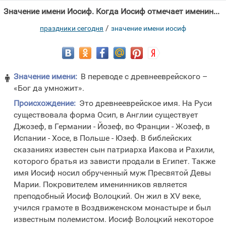
Значение имени Иосиф. Когда Иосиф отмечает именины в 2026 году?
/
праздники сегодня
значение имени иосиф
Значение имени:
В переводе с древнееврейского –

«Бог да умножит».
Происхождение:
Это древнееврейское имя. На Руси
существовала форма Осип, в Англии существует
Джозеф, в Германии - Йозеф, во Франции - Жозеф, в
Испании - Хосе, в Польше - Юзеф. В библейских
сказаниях известен сын патриарха Иакова и Рахили,
которого братья из зависти продали в Египет. Также
имя Иосиф носил обрученный муж Пресвятой Девы
Марии. Покровителем именинников является
преподобный Иосиф Волоцкий. Он жил в XV веке,
учился грамоте в Воздвиженском монастыре и был
известным полемистом. Иосиф Волоцкий некоторое