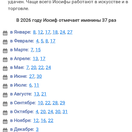
удачен. Чаще всего Иосифы работают в искусстве и в
торговле.
В 2026 году Иосиф отмечает именины 37 раз
в Январе:
8
,
12
,
17
,
18
,
24
,
27

в Феврале:
4
,
5
,
8
,
17

в Марте:
7
,
15

в Апреле:
13
,
17

в Мае:
7
,
20
,
22
,
24

в Июне:
27
,
30

в Июле:
6
,
11

в Августе:
13
,
21

в Сентябре:
10
,
22
,
28
,
29

в Октябре:
4
,
20
,
24
,
30
,
31

в Ноябре:
12
,
16
,
22

в Декабре:
3
