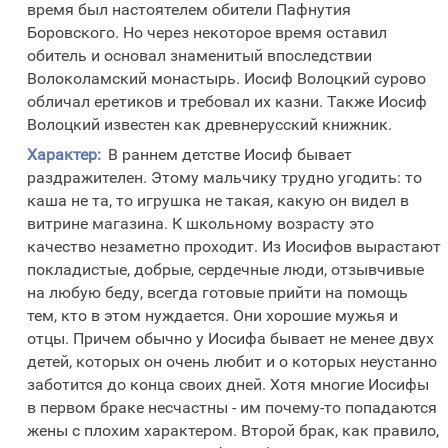
время был настоятелем обители Пафнутия
Боровского. Но через некоторое время оставил
обитель и основал знаменитый впоследствии
Волоколамский монастырь. Иосиф Волоцкий сурово
обличал еретиков и требовал их казни. Также Иосиф
Волоцкий известен как древнерусский книжник.
Характер:
В раннем детстве Иосиф бывает
раздражителен. Этому мальчику трудно угодить: то
каша не та, то игрушка не такая, какую он видел в
витрине магазина. К школьному возрасту это
качество незаметно проходит. Из Иосифов вырастают
покладистые, добрые, сердечные люди, отзывчивые
на любую беду, всегда готовые прийти на помощь
тем, кто в этом нуждается. Они хорошие мужья и
отцы. Причем обычно у Иосифа бывает не менее двух
детей, которых он очень любит и о которых неустанно
заботится до конца своих дней. Хотя многие Иосифы
в первом браке несчастны - им почему-то попадаются
жены с плохим характером. Второй брак, как правило,