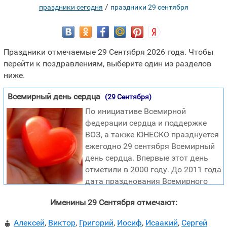
/
праздники сегодня
праздники 29 сентября
Праздники отмечаемые 29 Сентября 2026 года. Чтобы
перейти к поздравлениям, выберите один из разделов
ниже.
Всемирный день сердца
(29 Сентября)
По инициативе Всемирной
федерации сердца и поддержке
ВОЗ, а также ЮНЕСКО празднуется
ежегодно 29 сентября Всемирный
день сердца. Впервые этот день
отметили в 2000 году. До 2011 года
дата празднования Всемирного
дня сердца приходилась на последнее воскресенье
Именины 29 Сентября отмечают:
сентября, однако затем дата праздника была
окончательно закреплена за 29 сентября. Цель
Алексей
,
Виктор
,
Григорий
,
Иосиф
,
Исаакий
,
Сергей
