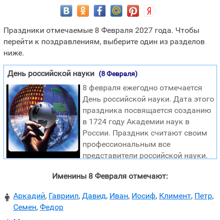
Праздники отмечаемые 8 Февраля 2027 года. Чтобы
перейти к поздравлениям, выберите один из разделов
ниже.
День российской науки
(8 Февраля)
8 февраля ежегодно отмечается
День российской науки. Дата этого
праздника посвящается созданию
в 1724 году Академии наук в
России. Праздник считают своим
профессиональным все
представители российской науки.
Праздник «День российской науки» был учрежден в
Именины 8 Февраля отмечают:
1999 году в соответствии с указом президента страны. В
данном указе было отмечено, что праздник
Аркадий
,
Гавриил
,
Давид
,
Иван
,
Иосиф
,
Климент
,
Петр
,

устанавливается в ознаменование 275 годовщины со
Семен
,
Федор
дня основания в России Академии наук. Выдающуюся