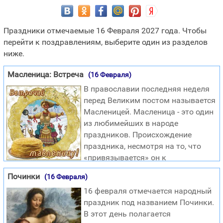
Праздники отмечаемые 16 Февраля 2027 года. Чтобы
перейти к поздравлениям, выберите один из разделов
ниже.
Масленица: Встреча
(16 Февраля)
В православии последняя неделя
перед Великим постом называется
Масленицей. Масленица - это один
из любимейших в народе
праздников. Происхождение
праздника, несмотря на то, что
«привязывается» он к
христианским традициям, на самом деле языческое.
Починки
(16 Февраля)
Считается что ранее Масленица праздновалась в дни
16 февраля отмечается народный
весеннего равноденствия и была приурочена ко встрече
праздник под названием Починки.
весны и началу нового годового цикла. Масленицу тогда
В этот день полагается
гуляли широко, следуя народным обрядам и традициям,