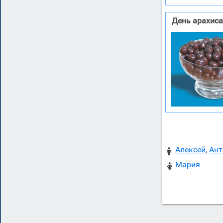
День арахиса
Алексей
,
Ант

Мария
