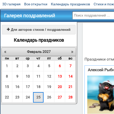
3D галерея
Все открытки
Календарь праздников
Стихи и по
Галерея поздравлений

Для авторов стихов / поздравлений
Календарь праздников
«
»
Февраль 2027
пн
вт
ср
чт
пт
сб
вс
Праздники отм
1
2
3
4
5
6
7
Алексей Рыб
8
9
10
11
12
13
14
15
16
17
18
19
20
21
22
23
24
25
26
27
28