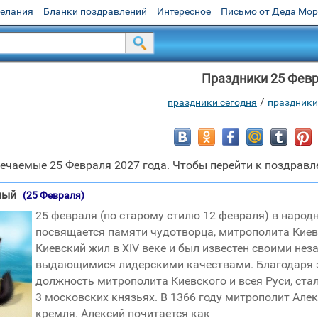
желания
Бланки поздравлений
Интересное
Письмо от Деда Мо
Праздники 25 Фев
/
праздники сегодня
праздники
ечаемые 25 Февраля 2027 года. Чтобы перейти к поздравле
ный
(25 Февраля)
25 февраля (по старому стилю 12 февраля) в народ
посвящается памяти чудотворца, митрополита Киевс
Киевский жил в XIV веке и был известен своими н
выдающимися лидерскими качествами. Благодаря э
должность митрополита Киевского и всея Руси, ст
3 московских князьях. В 1366 году митрополит Але
кремля. Алексий почитается как