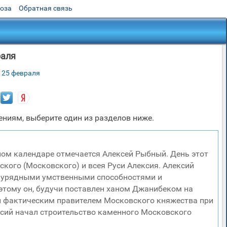
роза
Обратная связь
раля
 25 февраля
ниям, выберите один из разделов ниже.
ном календаре отмечается Алексей Рыбный. День этот
кого (Московского) и всея Руси Алексия. Алексий
езаурядными умственными способностями и
тому он, будучи поставлен ханом Джанибеком на
ал фактическим правителем Московского княжества при
ксий начал строительство каменного Московского