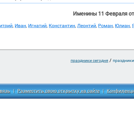
Именины 11 Февраля о
итрий
,
Иван
,
Игнатий
,
Константин
,
Леонтий
,
Роман
,
Юлиан
,
/
праздники сегодня
праздники
вязь
|
Разместить свою открытку на сайте
|
Конфиденц