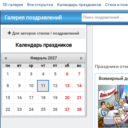
3D галерея
Все открытки
Календарь праздников
Стихи и по
Галерея поздравлений

Для авторов стихов / поздравлений
Календарь праздников
«
»
Февраль 2027
пн
вт
ср
чт
пт
сб
вс
Праздники отм
1
2
3
4
5
6
7
Всемирный д
8
9
10
11
12
13
14
15
16
17
18
19
20
21
22
23
24
25
26
27
28