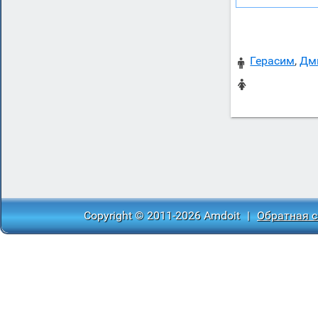
Герасим
,
Дм


Copyright © 2011-2026 Amdoit
|
Обратная с