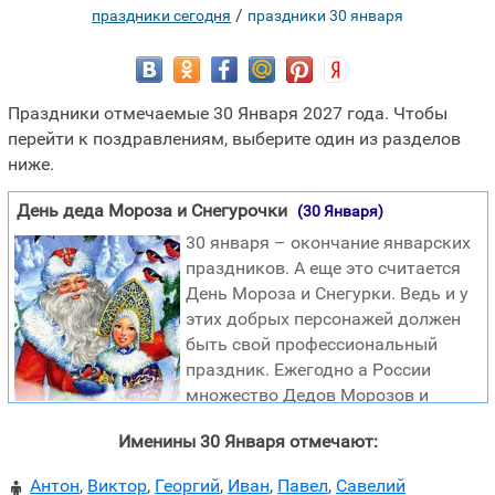
/
праздники сегодня
праздники 30 января
Праздники отмечаемые 30 Января 2027 года. Чтобы
перейти к поздравлениям, выберите один из разделов
ниже.
День деда Мороза и Снегурочки
(30 Января)
30 января – окончание январских
праздников. А еще это считается
День Мороза и Снегурки. Ведь и у
этих добрых персонажей должен
быть свой профессиональный
праздник. Ежегодно а России
множество Дедов Морозов и
Снегурочек дарят детям радость и тепла, а также
Именины 30 Января отмечают:
долгожданные подарки. Абсолютно все новогодние
утренники, фестивали праздники не могут обойтись без
Антон
,
Виктор
,
Георгий
,
Иван
,
Павел
,
Савелий
