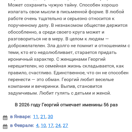
Может сохранить чужую тайну. Способен хорошо
излагать свои мысли в письменной форме. В любой
работе очень тщательно и серьезно относится к
порученному делу. В незнакомом обществе держится
обособленно, а среди своего круга может и
разговориться не в меру. В целом к людям —
доброжелателен. Зла долго не помнит и отношениям с
теми, кто его недолюбливает, старается придать
ироничный характер. С женщинами Георгий
нерешителен, но семейная жизнь складывается, как
правило, счастливо. Единственное, что он не способен
перенести — это обман. Георгий любит веселые
компании и вечеринки. Выпив, становится
задумчивым. Любит гулять с детьми и женой.
В 2026 году Георгий отмечает именины 56 раз
в Январе:
11
,
21
,
30

в Феврале:
4
,
10
,
17
,
24
,
27
