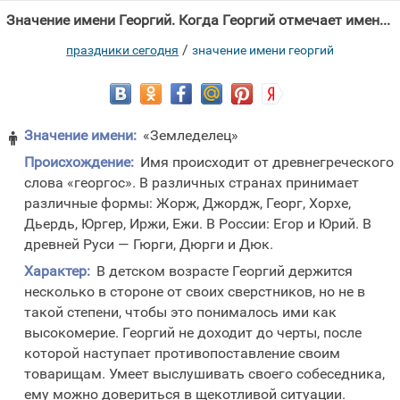
Значение имени Георгий. Когда Георгий отмечает именины в 2026 году?
/
праздники сегодня
значение имени георгий
Значение имени:
«Земледелец»

Происхождение:
Имя происходит от древнегреческого
слова «георгос». В различных странах принимает
различные формы: Жорж, Джордж, Георг, Хорхе,
Дьердь, Юргер, Иржи, Ежи. В России: Егор и Юрий. В
древней Руси — Гюрги, Дюрги и Дюк.
Характер:
В детском возрасте Георгий держится
несколько в стороне от своих сверстников, но не в
такой степени, чтобы это понималось ими как
высокомерие. Георгий не доходит до черты, после
которой наступает противопоставление своим
товарищам. Умеет выслушивать своего собеседника,
ему можно довериться в щекотливой ситуации.