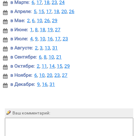
в Марте:
6
,
17
,
18
,
23
,
24

в Апреле:
5
,
15
,
17
,
18
,
20
,
26

в Мае:
2
,
6
,
10
,
26
,
29

в Июне:
1
,
8
,
18
,
19
,
27

в Июле:
4
,
9
,
10
,
16
,
17
,
23

в Августе:
2
,
3
,
13
,
31

в Сентябре:
6
,
8
,
10
,
21

в Октябре:
2
,
11
,
14
,
15
,
29

в Ноябре:
6
,
10
,
20
,
23
,
27

в Декабре:
9
,
16
,
31

Ваш комментарий: