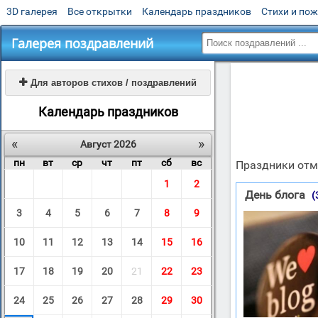
3D галерея
Все открытки
Календарь праздников
Стихи и по
Галерея поздравлений

Для авторов стихов / поздравлений
Календарь праздников
«
»
Август 2026
пн
вт
ср
чт
пт
сб
вс
Праздники отме
1
2
День блога
(
3
4
5
6
7
8
9
10
11
12
13
14
15
16
17
18
19
20
21
22
23
24
25
26
27
28
29
30