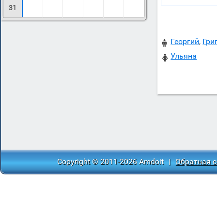
31
Георгий
,
Гри

Ульяна

Copyright © 2011-2026 Amdoit
|
Обратная с