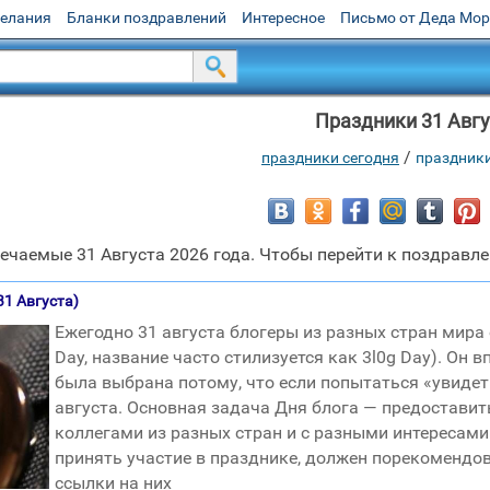
желания
Бланки поздравлений
Интересное
Письмо от Деда Мо
Праздники 31 Авгу
/
праздники сегодня
праздники
чаемые 31 Августа 2026 года. Чтобы перейти к поздравле
31 Августа)
Ежегодно 31 августа блогеры из разных стран мир
Day, название часто стилизуется как 3l0g Day). Он 
была выбрана потому, что если попытаться «увидеть»
августа. Основная задача Дня блога — предостави
коллегами из разных стран и с разными интересами
принять участие в празднике, должен порекомендов
ссылки на них