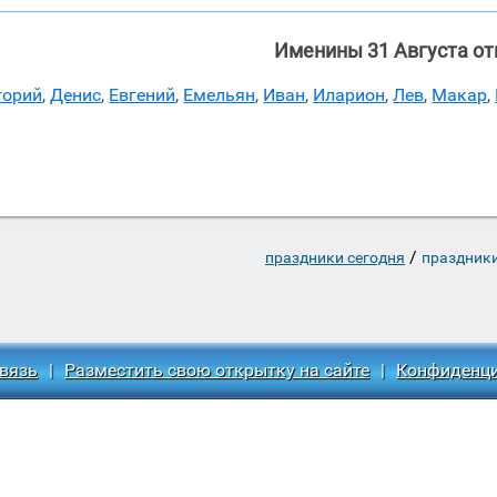
Именины 31 Августа о
горий
,
Денис
,
Евгений
,
Емельян
,
Иван
,
Иларион
,
Лев
,
Макар
,
/
праздники сегодня
праздники
вязь
|
Разместить свою открытку на сайте
|
Конфиденц