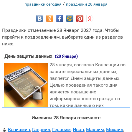
/
праздники сегодня
праздники 28 января
Праздники отмечаемые 28 Января 2027 года. Чтобы
перейти к поздравлениям, выберите один из разделов
ниже.
День защиты данных
(28 Января)
28 января, согласно Конвенции по
защите персональных данных,
является Днем защиты данных.
Целью проведения такого дня
является повышение
информированности граждан о
том, какие данные о них
собираются и зачем. В настоящее время компьютерная
Именины 28 Января отмечают:
обработка персональных данных производится
практически в любой сфере деятельности человека и
Вениамин
,
Гавриил
,
Герасим
,
Иван
,
Максим
,
Михаил
,
