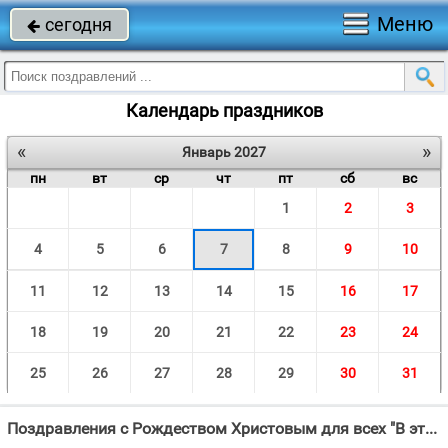
Меню
сегодня

Календарь праздников
«
»
Январь 2027
пн
вт
ср
чт
пт
сб
вс
1
2
3
4
5
6
7
8
9
10
11
12
13
14
15
16
17
18
19
20
21
22
23
24
25
26
27
28
29
30
31
Поздравления с Рождеством Христовым для всех "В этот день торжествует любовь на земле, Это светлый день всепрощения, О"