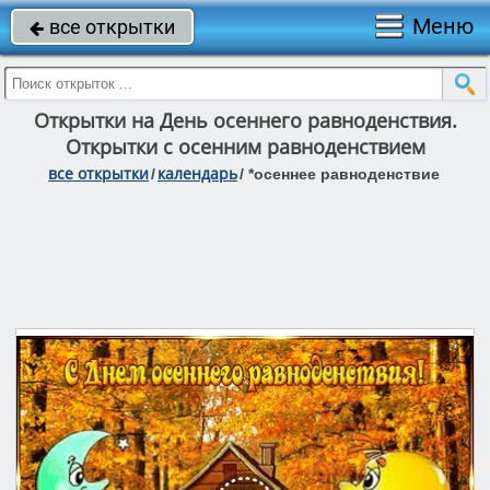
Меню
все открытки

Открытки на День осеннего равноденствия.
Открытки с осенним равноденствием
все открытки
календарь
/
/
*осеннее равноденствие