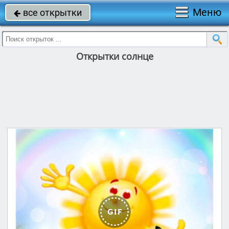
Меню
все открытки

Открытки солнце