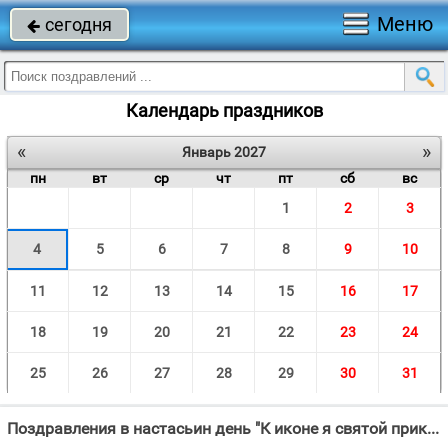
Меню
сегодня

Календарь праздников
«
»
Январь 2027
пн
вт
ср
чт
пт
сб
вс
1
2
3
4
5
6
7
8
9
10
11
12
13
14
15
16
17
18
19
20
21
22
23
24
25
26
27
28
29
30
31
Поздравления в настасьин день "К иконе я святой приклоняюсь, Анастасии Святой горячо помолюсь, Покровительства, "