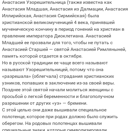
Анастасия Узорешительница (также известна как
Анастасия Младшая, Анастасия из Далмации, Анастасия
Иллирийская, Анастасия Сирмийская) была
христианской великомученицей 4 века, принявшей
мученическую кончину в период гонений на христиан в
правление императора Диоклетиана. Анастасией
Младшей ее прозвали для того, чтобы не путать с
Анастасией Старшей — святой Анастасией Римляныней,
память которой отдается в октябре.
Но в русской традиции ее чаще всего называют
называют Узорешительницей, потому что она
«разрешала» (облегчала) страдания христианских
узников, попавших в заключение из-за своей веры.
Позднее этой святой начали молиться женщины с
просьбой о легкой беременности и благополучном
разрешении от других «уз» — бремени.
С этой целью они даже вышивали специальное
полотенце, которое при родах должно было служить
оберегом. На родовых полотенцах вышивали
специальные знаки, которые символизировали