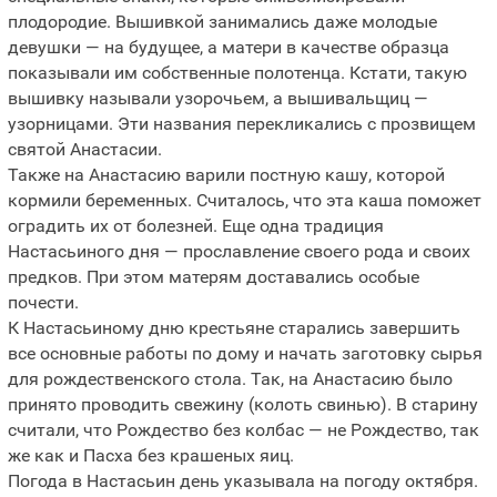
плодородие. Вышивкой занимались даже молодые
девушки — на будущее, а матери в качестве образца
показывали им собственные полотенца. Кстати, такую
вышивку называли узорочьем, а вышивальщиц —
узорницами. Эти названия перекликались с прозвищем
святой Анастасии.
Также на Анастасию варили постную кашу, которой
кормили беременных. Считалось, что эта каша поможет
оградить их от болезней. Еще одна традиция
Настасьиного дня — прославление своего рода и своих
предков. При этом матерям доставались особые
почести.
К Настасьиному дню крестьяне старались завершить
все основные работы по дому и начать заготовку сырья
для рождественского стола. Так, на Анастасию было
принято проводить свежину (колоть свинью). В старину
считали, что Рождество без колбас — не Рождество, так
же как и Пасха без крашеных яиц.
Погода в Настасьин день указывала на погоду октября.