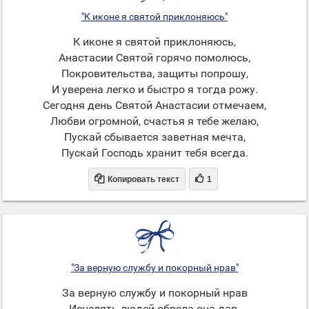
"К иконе я святой приклоняюсь"
К иконе я святой приклоняюсь,
Анастасии Святой горячо помолюсь,
Покровительства, защиты попрошу,
И уверена легко и быстро я тогда рожу.
Сегодня день Святой Анастасии отмечаем,
Любви огромной, счастья я тебе желаю,
Пускай сбывается заветная мечта,
Пускай Господь хранит тебя всегда.


Копировать текст
1
"За верную службу и покорный нрав"
За верную службу и покорный нрав
Исцелять людей обрела она дар.