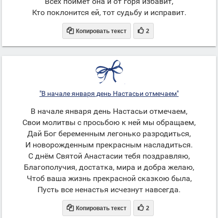
Всех поймет она и от горя избавит,
Кто поклонится ей, тот судьбу и исправит.


Копировать текст
2
"В начале января день Настасьи отмечаем"
В начале января день Настасьи отмечаем,
Свои молитвы с просьбою к ней мы обращаем,
Дай Бог беременным легонько разродиться,
И новорожденным прекрасным насладиться.
С днём Святой Анастасии тебя поздравляю,
Благополучия, достатка, мира и добра желаю,
Чтоб ваша жизнь прекрасной сказкою была,
Пусть все ненастья исчезнут навсегда.


Копировать текст
2