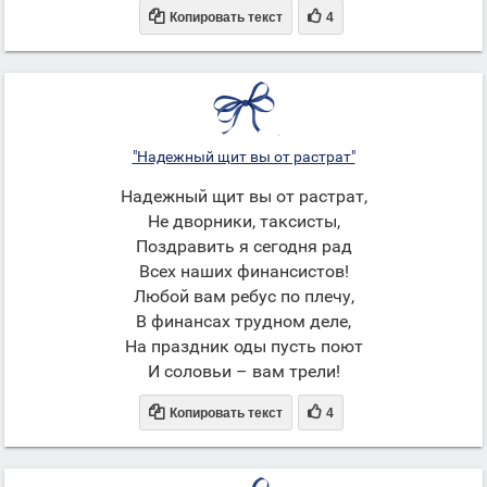


Копировать текст
4
"Надежный щит вы от растрат"
Надежный щит вы от растрат,
Не дворники, таксисты,
Поздравить я сегодня рад
Всех наших финансистов!
Любой вам ребус по плечу,
В финансах трудном деле,
На праздник оды пусть поют
И соловьи – вам трели!


Копировать текст
4