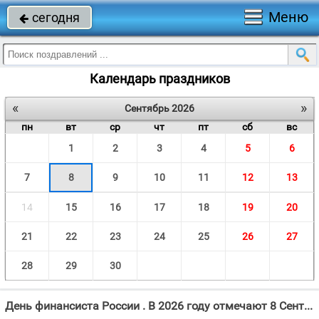
Меню
сегодня

Календарь праздников
«
»
Сентябрь 2026
пн
вт
ср
чт
пт
сб
вс
1
2
3
4
5
6
7
8
9
10
11
12
13
14
15
16
17
18
19
20
21
22
23
24
25
26
27
28
29
30
День финансиста России . В 2026 году отмечают 8 Сентября.