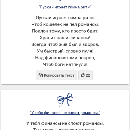
"Пускай играет гимна ритм"
Пускай играет гимна ритм,
Чтоб кошелек не пел романсы,
Поклон тому, кто просто бдит,
Хранит наши финансы!
Всегда чтоб жив был и здоров,
Ум быстрый, словно пуля!
Над финансистами покров,
Чтоб боги натянули!


Копировать текст
22
"У тебя финансы не споют романсы."
У тебя финансы не споют романсы.
Ты умеешь денежки считать.