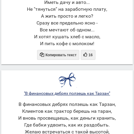
Иметь дачу и авто...
Не "тянуться" на заработную плату,
А жить просто и легко?
Сразу все предельно ясно -
Все мечтают об одном...
И хотят кушать хлеб с масло,
И пить кофе с молоком!


Копировать текст
16
"В финансовых дебрях ползешь как Тарзан"
В финансовых дебрях ползешь как Тарзан,
Клиентов как трактор берешь на таран,
И вновь просвещаешь, как деньги хранить,
Где бабки удвоить, как их раздобыть.
Желаю встречаться с такой высотой,