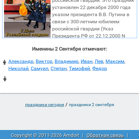
российской гвардии. Это праздник
1926 году практически в каждом городе имелись
установлен 22 декабря 2000 года
подразделения ППС, для сотрудников которой была
указом президента В.В. Путина в
введена единая форма одежды и определен
связи с 300-летним юбилеем
отличительный знак. Главной задачей подразделений
российской гвардии (Указ
ППС была охрана общественного спокойствия и порядка
Президента РФ от 22.12.2000 N
в местах общего
2032 «Об установлении Дня российской гвардии»).
Именины 2 Сентября отмечают:
Российская Императорская Гвардия учреждена в
начале царствования Петра Первого из
Александр
,
Виктор
,
Владимир
,
Иван
,
Лев
,
Максим
,

Преображенского и Семеновского полков. В 1918 году
Николай
,
Самуил
,
Степан
,
Тимофей
,
Федор
она была распущена, а вновь создана в годы Великой
Отечественной войны. Отличившиеся под Смоленском в

1941 году четыре стрелковые дивизии по распоряжению
Сталина получили наименование гвардейских. Звание
«гвард
/
праздники сегодня
праздники 2 сентября
Copyright © 2011-2026 Amdoit
|
Обратная связь
|