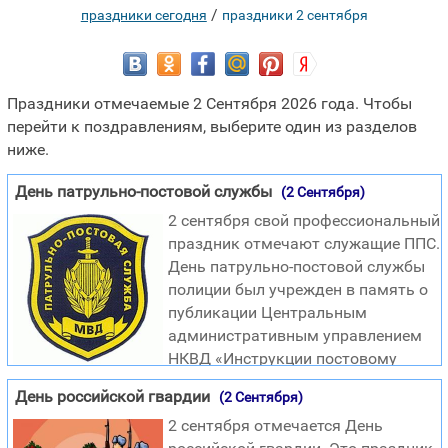
/
праздники сегодня
праздники 2 сентября
Праздники отмечаемые 2 Сентября 2026 года. Чтобы
перейти к поздравлениям, выберите один из разделов
ниже.
День патрульно-постовой службы
(2 Сентября)
2 сентября свой профессиональный
праздник отмечают служащие ППС.
День патрульно-постовой службы
полиции был учрежден в память о
публикации Центральным
административным управлением
НКВД «Инструкции постовому
милиционеру» в 1923 году. Этим документом
День российской гвардии
(2 Сентября)
регламентировались общие положения о постовой
2 сентября отмечается День
службе, а также обязанности и права ее работников. К