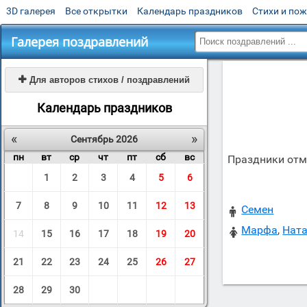
3D галерея
Все открытки
Календарь праздников
Стихи и по
Галерея поздравлений

Для авторов стихов / поздравлений
Календарь праздников
«
»
Сентябрь 2026
пн
вт
ср
чт
пт
сб
вс
Праздники отме
1
2
3
4
5
6
7
8
9
10
11
12
13
Семен

Марфа
,
Нат

14
15
16
17
18
19
20
21
22
23
24
25
26
27
28
29
30