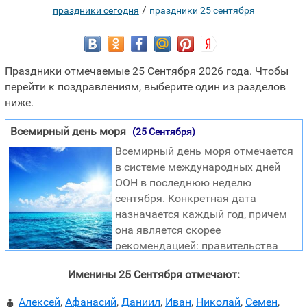
/
праздники сегодня
праздники 25 сентября
Праздники отмечаемые 25 Сентября 2026 года. Чтобы
перейти к поздравлениям, выберите один из разделов
ниже.
Всемирный день моря
(25 Сентября)
Всемирный день моря отмечается
в системе международных дней
ООН в последнюю неделю
сентября. Конкретная дата
назначается каждый год, причем
она является скорее
рекомендацией: правительства
имеют право изменять ее по своему усмотрению в
Именины 25 Сентября отмечают:
пределах недели. Всемирный день моря был учрежден
Международной морской организацией (IMO) в 1978
Алексей
,
Афанасий
,
Даниил
,
Иван
,
Николай
,
Семен
,
