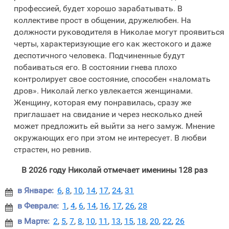
профессией, будет хорошо зарабатывать. В
коллективе прост в общении, дружелюбен. На
должности руководителя в Николае могут проявиться
черты, характеризующие его как жестокого и даже
деспотичного человека. Подчиненные будут
побаиваться его. В состоянии гнева плохо
контролирует свое состояние, способен «наломать
дров». Николай легко увлекается женщинами.
Женщину, которая ему понравилась, сразу же
приглашает на свидание и через несколько дней
может предложить ей выйти за него замуж. Мнение
окружающих его при этом не интересует. В любви
страстен, но ревнив.
В 2026 году Николай отмечает именины 128 раз
в Январе:
6
,
8
,
10
,
14
,
17
,
24
,
31

в Феврале:
1
,
4
,
6
,
14
,
16
,
17
,
26
,
28

в Марте:
2
,
5
,
7
,
8
,
10
,
11
,
13
,
15
,
18
,
20
,
22
,
26
