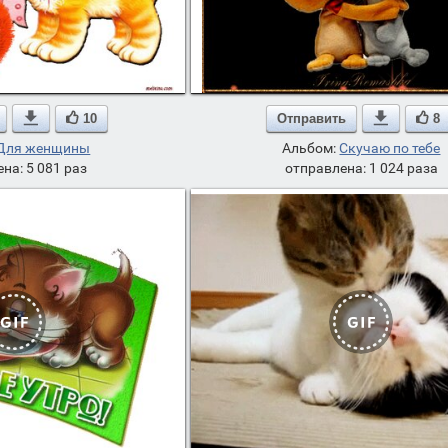

10
Отправить

8
Для женщины
Альбом:
Скучаю по тебе
на: 5 081 раз
отправлена: 1 024 раза