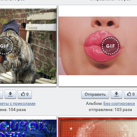

0
Отправить

0
веты с приколами
Альбом:
Без сортировки
ена: 104 раза
отправлена: 103 раза