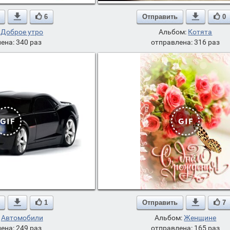

6
Отправить

0
:
Доброе утро
Альбом:
Котята
ена: 340 раз
отправлена: 316 раз

1
Отправить

7
:
Автомобили
Альбом:
Женщине
ена: 249 раз
отправлена: 165 раз