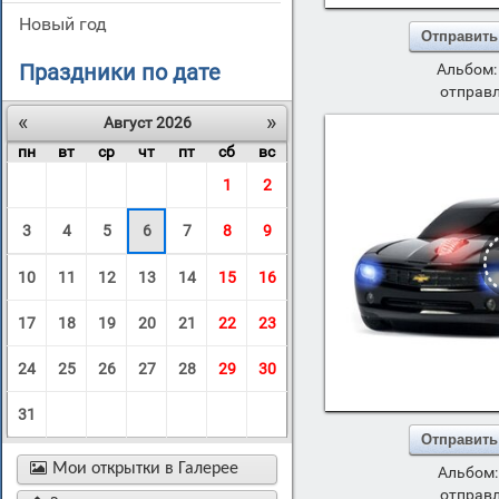
новый год
Отправить
Праздники по дате
Альбом
отправл
«
»
Август 2026
пн
вт
ср
чт
пт
сб
вс
1
2
3
4
5
6
7
8
9
10
11
12
13
14
15
16
17
18
19
20
21
22
23
24
25
26
27
28
29
30
31
Отправить

Мои открытки в Галерее
Альбом
отправл