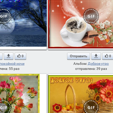

0
Отправить

0
покойной ночи
Альбом:
Доброе утро
лена: 55 раз
отправлена: 39 раз