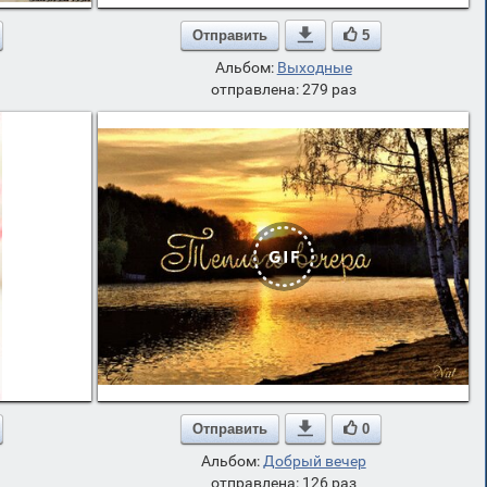
Отправить

5
Альбом:
Выходные
отправлена: 279 раз
Отправить

0
Альбом:
Добрый вечер
отправлена: 126 раз