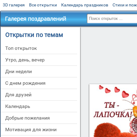
3D галерея
Все открытки
Календарь праздников
Стихи и по
Галерея поздравлений
Открытки по темам
Топ открыток
утро, день, вечер
дни недели
c днем рождения
для друзей
Календарь
добрые пожелания
мотивация для жизни