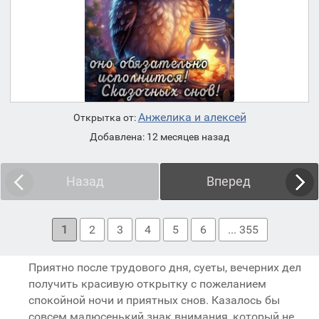
Анжелика и алексей
Открытка от:
Добавлена: 12 месяцев назад
Назад
Вперед
1
2
3
4
5
6
... 355
Приятно после трудового дня, суеты, вечерних дел
получить красивую открытку с пожеланием
спокойной ночи и приятных снов. Казалось бы
совсем малюсенький знак внимания, который не