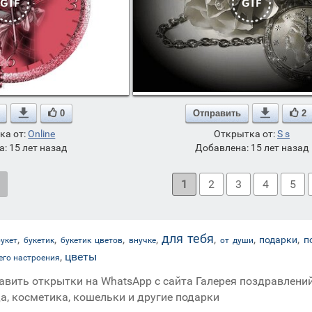

0
Отправить

2
ка от:
Online
Открытка от:
S s
: 15 лет назад
Добавлена: 15 лет назад
1
2
3
4
5
для тебя
,
,
,
,
,
,
,
подарки
п
букет
букетик
букетик цветов
внучке
от души
,
цветы
его настроения
авить открытки на WhatsApp с сайта Галерея поздравлений
а, косметика, кошельки и другие подарки