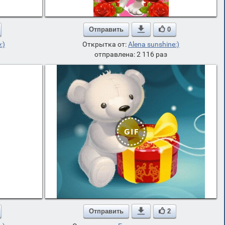
Отправить

0
:)
Открытка от:
Alena sunshine:)
отправлена: 2 116 раз
Отправить

2