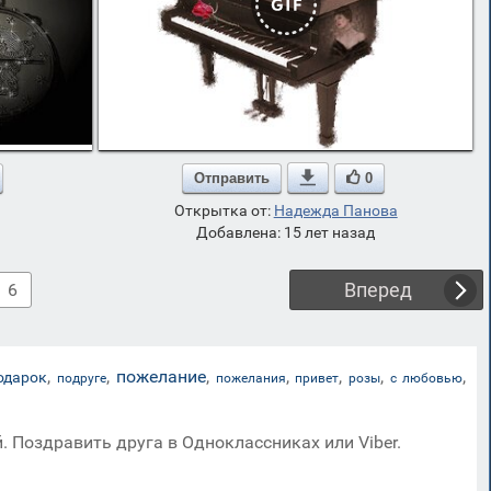
Отправить

0
Открытка от:
Надежда Панова
Добавлена: 15 лет назад
Вперед
6
,
,
пожелание
,
,
,
,
,
одарок
подруге
пожелания
привет
розы
с любовью
. Поздравить друга в Одноклассниках или Viber.