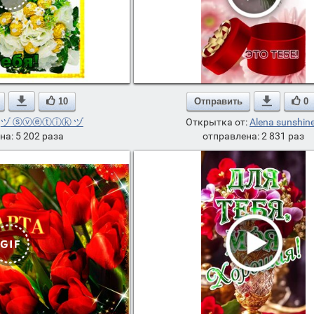

10
Отправить

0
:
ヅ ⓢⓥⓔⓣⓘⓚ ヅ
Открытка от:
Alena sunshine
на: 5 202 раза
отправлена: 2 831 раз