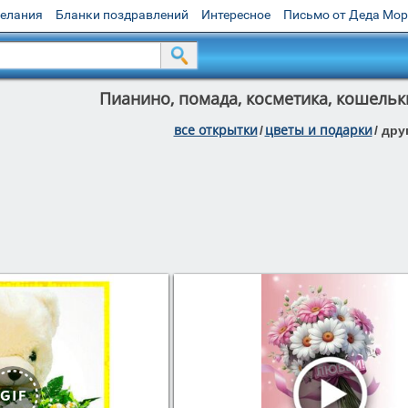
желания
Бланки поздравлений
Интересное
Письмо от Деда Мо
Пианино, помада, косметика, кошельк
все открытки
цветы и подарки
/
/
дру