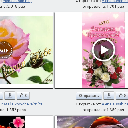
т:
Alena sunshine:)
Открытка от:
Alena sunshine
на: 2 018 раз
отправлена: 1 701 раз

2
Отправить

0
atalia khrycheva༺✿
Открытка от:
Alena sunshine
на: 1 552 раза
отправлена: 1 359 раз