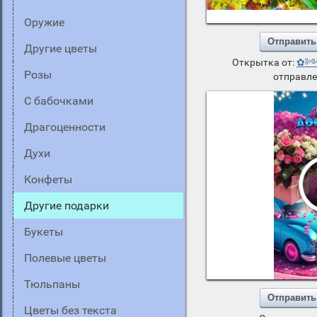
оружие
Отправить
другие цветы
Открытка от:
✿༻n
розы
отправле
с бабочками
драгоценности
духи
конфеты
другие подарки
букеты
полевые цветы
тюльпаны
Отправить
цветы без текста