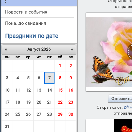
Открытка о
отправле
новости и события
пока, до свидания
Праздники по дате
«
»
Август 2026
пн
вт
ср
чт
пт
сб
вс
1
2
3
4
5
6
7
8
9
10
11
12
13
14
15
16
Отправить
17
18
19
20
21
22
23
Открытка от:
✿༻n
отправле
24
25
26
27
28
29
30
31