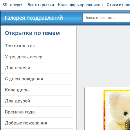
3D галерея
Все открытки
Календарь праздников
Стихи и по
Галерея поздравлений
Открытки по темам
Топ открыток
утро, день, вечер
дни недели
c днем рождения
Календарь
для друзей
времена года
добрые пожелания