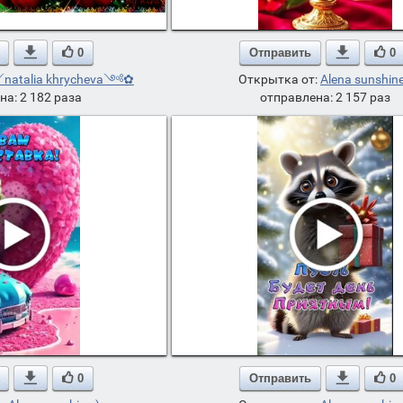

0
Отправить

0
atalia khrycheva༺✿
Открытка от:
Alena sunshine
на: 2 182 раза
отправлена: 2 157 раз

0
Отправить

0