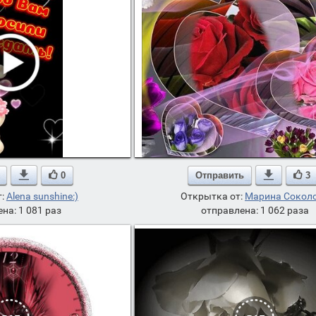

0
Отправить

3
т:
Alena sunshine:)
Открытка от:
Марина Сокол
на: 1 081 раз
отправлена: 1 062 раза