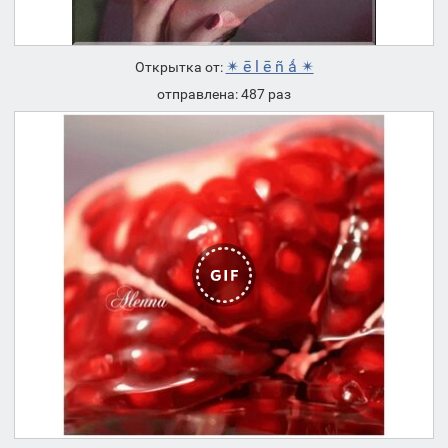
✴ ē l ē ñ ǻ ✴
Открытка от:
отправлена: 487 раз