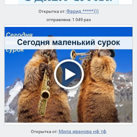
Фарид *****)))
Открытка от:
отправлена: 1 049 раз
Мила иванова нф тф
Открытка от: