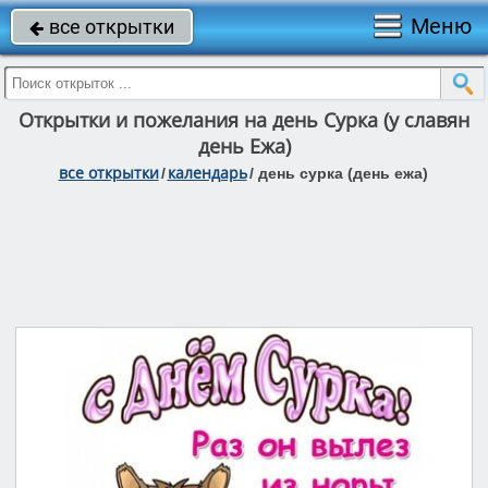
Меню
все открытки

Открытки и пожелания на день Сурка (у славян
день Ежа)
все открытки
календарь
/
/
день cурка (день ежа)