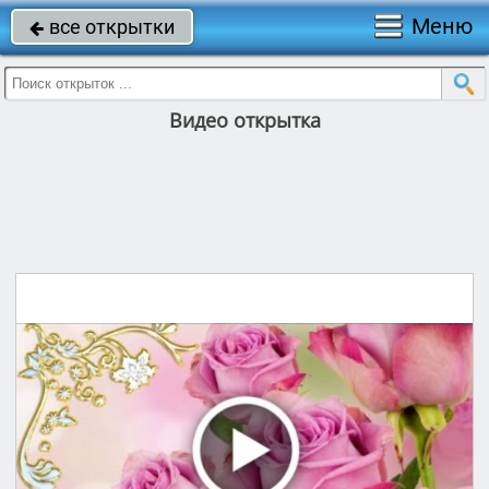
Меню
все открытки

Видео открытка