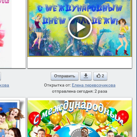
Отправить

2
икова
Открытка от:
Елена перевозчикова
отправлена сегодня: 2 раза