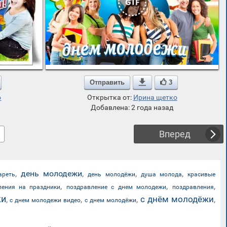
Отправить

3
о
Открытка от:
Ирина щетко
Добавлена: 2 года назад
Вперед
,
день молодежи
,
,
,
ареть
день молодёжи
душа молода
красивые
,
,
,
ления на праздники
поздравление с днем молодежи
поздравления
жи
с днём молодёжи
,
,
,
,
с днем молодежи видео
с днем молодёжи