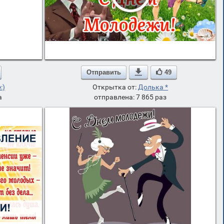
Отправить

49
:)
Открытка от:
Долька *
а
отправлена: 7 865 раз