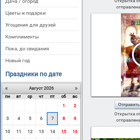
дача / огород
Открытка о
отправлена
цветы и подарки
угощения для друзей
комплименты
пока, до свидания
новый год
Праздники по дате
«
»
Август 2026
пн
вт
ср
чт
пт
сб
вс
Отправить
1
2
Открытка о
3
4
5
6
7
8
9
отправлена
10
11
12
13
14
15
16