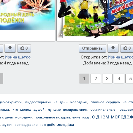

0
Отправить

0
от:
Ирина щетко
Открытка от:
Ирина щетк
: 4 года назад
Добавлена: 3 года назад
1
2
3
4
5
,
,
део-открытки
видеооткрытки на день молодежи
главное сердцем не ст
,
,
,
иками
кто молод душой
лучшие поздравления
оригинальные поздрав
с днем молоде
,
,
е с днем молодежи
прикольное поздравление тому
,
шуточное поздравление с днём молодёжи