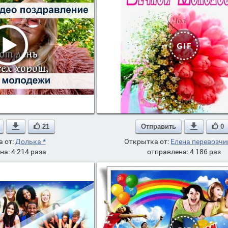

21
Отправить

0
 от:
Долька *
Открытка от:
Елена перевозч
на: 4 214 раза
отправлена: 4 186 раз