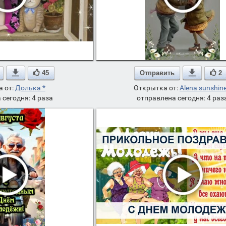

45
Отправить

2
 от:
Долька *
Открытка от:
Alena sunshine
 сегодня: 4 раза
отправлена сегодня: 4 раз