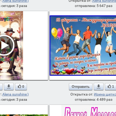
т:
Alena sunshine:)
Открытка от:
Alena sunshine
 сегодня: 3 раза
отправлена: 5 647 раз

0
Отправить

1
т:
Alena sunshine:)
Открытка от:
Ирина щетк
 сегодня: 3 раза
отправлена: 4 489 раз