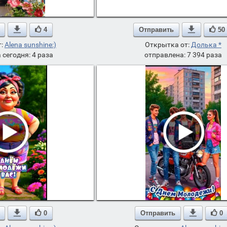

4
Отправить

50
т:
Alena sunshine:)
Открытка от:
Долька *
 сегодня: 4 раза
отправлена: 7 394 раза

0
Отправить

0