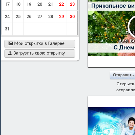
17
18
19
20
21
22
23
24
25
26
27
28
29
30
31

Мои открытки в Галерее

Загрузить свою открытку
Отправить
Открытка
отправле