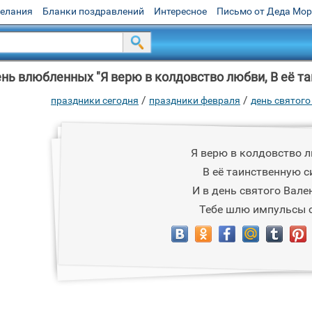
желания
Бланки поздравлений
Интересное
Письмо от Деда Мо
нь влюбленных "Я верю в колдовство любви, В её та
/
/
праздники сегодня
праздники февраля
день святого
Я верю в колдовство л
В её таинственную с
И в день святого Вале
Тебе шлю импульсы 