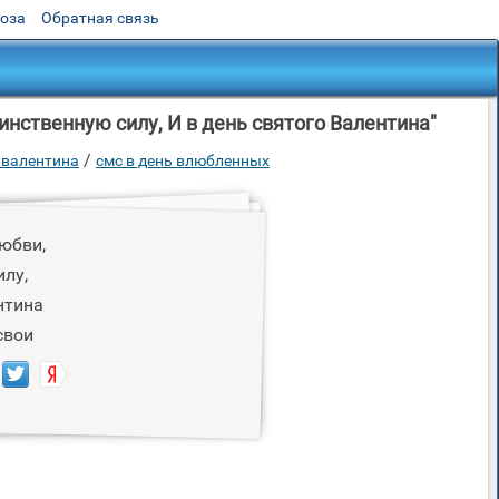
роза
Обратная связь
инственную силу, И в день святого Валентина"
/
 валентина
смс в день влюбленных
юбви,
илу,
нтина
свои