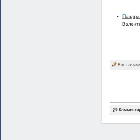
Поздравления на День святого
Валент
Ваш комме

Комменти