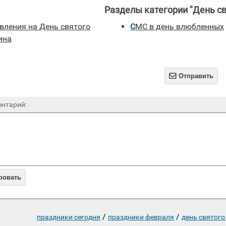
Разделы категории "День св
СМС в день влюбленных
ина

Отправить
нтарий:
ровать
/
/
праздники сегодня
праздники февраля
день святого