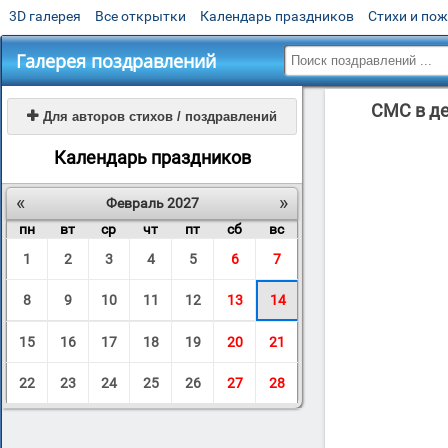
3D галерея
Все открытки
Календарь праздников
Стихи и по
Галерея поздравлений
СМС в де

Для авторов стихов / поздравлений
Календарь праздников
«
»
Февраль 2027
пн
вт
ср
чт
пт
сб
вс
1
2
3
4
5
6
7
8
9
10
11
12
13
14
15
16
17
18
19
20
21
22
23
24
25
26
27
28