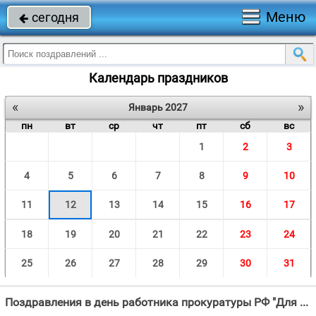
Меню
сегодня

Календарь праздников
«
»
Январь 2027
пн
вт
ср
чт
пт
сб
вс
1
2
3
4
5
6
7
8
9
10
11
12
13
14
15
16
17
18
19
20
21
22
23
24
25
26
27
28
29
30
31
Поздравления в день работника прокуратуры РФ "Для родной прокуратуры Поздравления с утра!"