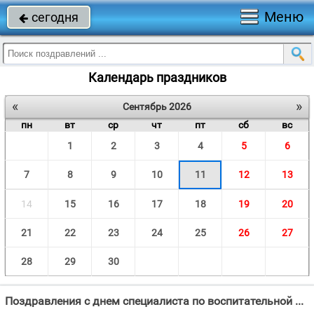
Меню
сегодня

Календарь праздников
«
»
Сентябрь 2026
пн
вт
ср
чт
пт
сб
вс
1
2
3
4
5
6
7
8
9
10
11
12
13
14
15
16
17
18
19
20
21
22
23
24
25
26
27
28
29
30
Поздравления с днем специалиста по воспитательной работе "Работа ваша очень важная, Она нужна не только вам, Она совсем — совсем не"